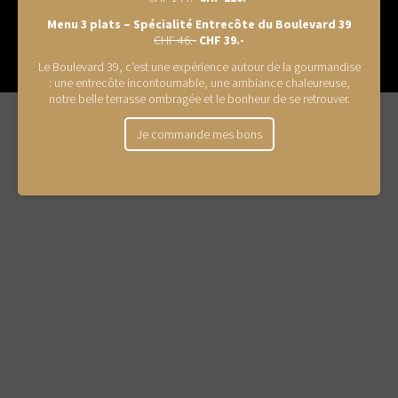
Menu 3 plats – Spécialité Entrecôte du Boulevard 39
leboulevard.ch
CHF 46.-
CHF 39.-
2026 © | Restaurant Le Boulevard Sàrl
Le Boulevard 39, c'est une expérience autour de la gourmandise
: une entrecôte incontournable, une ambiance chaleureuse,
Création
notre belle terrasse ombragée et le bonheur de se retrouver.
site
Je commande mes bons
Internet