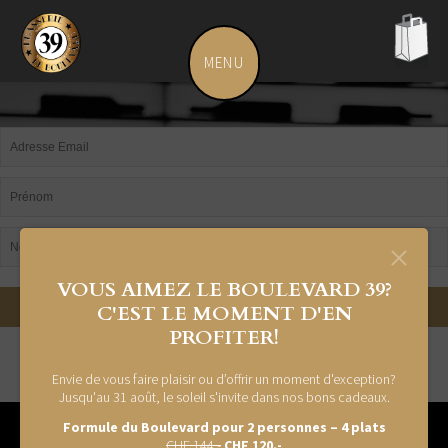
MENU
leboulevard.ch
pani
vide
Newsletter du Boulevard
VOUS AIMEZ LE BOULEVARD 39?
C'EST LE MOMENT D'EN
PROFITER!
Envie de vous faire plaisir ou d’offrir un moment d'exception?
Jusqu'au 31 août, le soleil s'invite dans nos bons cadeaux.
Formule du Boulevard pour 2 personnes – 4 plats
CHF 144.-
CHF 120.-