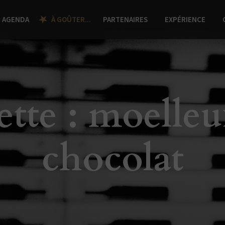
AGENDA
À GOÛTER...
PARTENAIRES
EXPÉRIENCE
ette : moelleu
chocolat