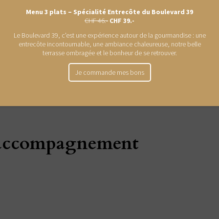
oeufs et le sucre fouetté préalablement, incorporez la
Menu 3 plats – Spécialité Entrecôte du Boulevard 39
CHF 46.-
CHF 39.-
’une masse homogène.
Le Boulevard 39, c'est une expérience autour de la gourmandise : une
entrecôte incontournable, une ambiance chaleureuse, notre belle
terrasse ombragée et le bonheur de se retrouver.
 four préchauffé à 220°C pendant 8 minutes.
Je commande mes bons
’accompagnement