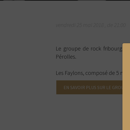
vendredi
25
mai
2018
, de
21:00
Le groupe de rock fribourgeoi
Pérolles.
Les Faylons, composé de 5 mem
EN SAVOIR PLUS SUR LE GROUPE