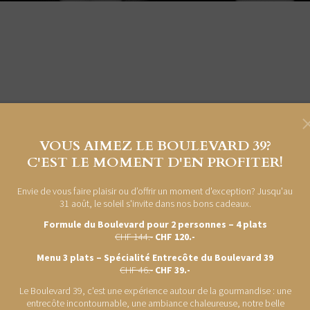
s les Faylons jouera devant la Brasserie Le Boulevard
VOUS AIMEZ LE BOULEVARD 39?
C'EST LE MOMENT D'EN PROFITER!
bres, font des reprises des musiques des années 1960 
Envie de vous faire plaisir ou d’offrir un moment d'exception? Jusqu'au
31 août, le soleil s'invite dans nos bons cadeaux.
Formule du Boulevard pour 2 personnes – 4 plats
CHF 144.-
CHF 120.-
Menu 3 plats – Spécialité Entrecôte du Boulevard 39
CHF 46.-
CHF 39.-
Le Boulevard 39, c'est une expérience autour de la gourmandise : une
entrecôte incontournable, une ambiance chaleureuse, notre belle