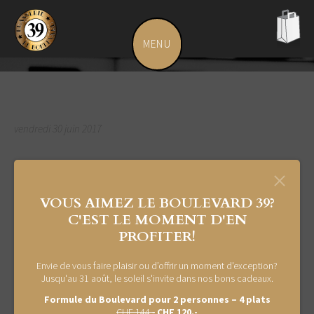
Fête privée
MENU
leboulevard.ch
pani
vide
vendredi
30
juin
2017
Le restaurant sera privatisé le Samedi 01 juillet pour les 50ans de
Dédé.
VOUS AIMEZ LE BOULEVARD 39?
C'EST LE MOMENT D'EN
PROFITER!
OUVERTURE DE LA CHASSE
Envie de vous faire plaisir ou d’offrir un moment d'exception?
Jusqu'au 31 août, le soleil s'invite dans nos bons cadeaux.
25 SEPTEMBRE 2025
Le jeudi
Formule du Boulevard pour 2 personnes – 4 plats
CHF 144.-
CHF 120.-