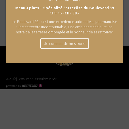
Menu 3 plats – Spécialité Entrecôte du Boulevard 39
CARTE
CHF 46.-
CHF 39.-
Le Boulevard 39, c'est une expérience autour de la gourmandise
: une entrecôte incontournable, une ambiance chaleureuse,
notre belle terrasse ombragée et le bonheur de se retrouver.
Je commande mes bons
leboulevard.ch
2026 © | Restaurant Le Boulevard Sàrl
Création
site
Internet