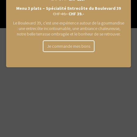
leboulevard.ch
Menu 3 plats – Spécialité Entrecôte du Boulevard 39
CHF 46.-
CHF 39.-
2026 © | Restaurant Le Boulevard Sàrl
Le Boulevard 39, c'est une expérience autour de la gourmandise
: une entrecôte incontournable, une ambiance chaleureuse,
Création
notre belle terrasse ombragée et le bonheur de se retrouver.
site
Internet
Je commande mes bons