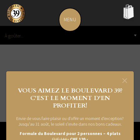
MENU
leboulevard.ch
pani
À goûter...
vide
Terrine de foie gras "L'Original" 150g
Terrine de foie gras "L'Original" 150g
VOUS AIMEZ LE BOULEVARD 39?
C'EST LE MOMENT D'EN
PROFITER!
Envie de vous faire plaisir ou d’offrir un moment d'exception?
Jusqu'au 31 août, le soleil s'invite dans nos bons cadeaux.
Formule du Boulevard pour 2 personnes – 4 plats
CHF 144.-
CHF 120.-