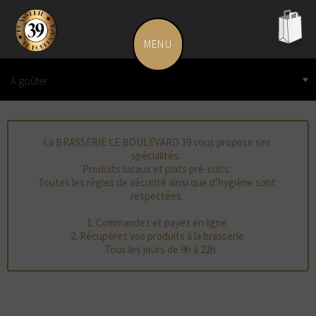
MENU
leboulevard.ch
pani
À goûter...
vide
Produits