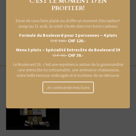
C'EST LE MOMENT D'EN
Péremption: 20 jours à 2°C
PROFITER!
Allergène aucun
Envie de vous faire plaisir ou d’offrir un moment d'exception?
Jusqu'au 31 août, le soleil s'invite dans nos bons cadeaux.
* Médaillée d'or au concours de qualité 2024 de l'UPSV
Formule du Boulevard pour 2 personnes – 4 plats
CHF 144.-
CHF 120.-
ACHETER
Menu 3 plats – Spécialité Entrecôte du Boulevard 39
CHF 46.-
CHF 39.-
Le Boulevard 39, c'est une expérience autour de la gourmandise
: une entrecôte incontournable, une ambiance chaleureuse,
notre belle terrasse ombragée et le bonheur de se retrouver.
NEW
Coffret cadeau Pinot gris
Je commande mes bons